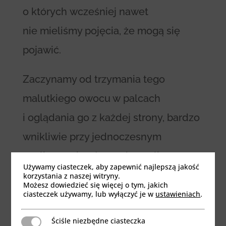
o których wcześniej nawet
nie mieliśmy pojęcia, że mogą się
pojawić.
Zaczynamy od trzymania tego
malutkiego owocu w palcach
i oglądania go z każdej strony, bardzo
wnikliwie przy jednoczesnym
analizowaniu własnych myśli,
Używamy ciasteczek, aby zapewnić najlepszą jakość
spostrzeżeń. Kolejnym krokiem jest
korzystania z naszej witryny.
Możesz dowiedzieć się więcej o tym, jakich
doświadczanie kształtu, struktury
ciasteczek używamy, lub wyłączyć je w
ustawieniach
.
poprzez dotyk, obwąchiwanie
Ściśle niezbędne ciasteczka
Ściśle niezbędne ciasteczka