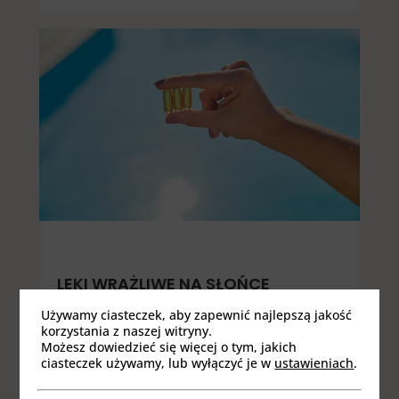
LEKI WRAŻLIWE NA SŁOŃCE
Latem wszystko to, co uzdrawia,
Używamy ciasteczek, aby zapewnić najlepszą jakość
korzystania z naszej witryny.
zapobiega dolegliwościom lub pielęgnuje,
Możesz dowiedzieć się więcej o tym, jakich
w zetknięciu ze światłem słonecznym
ciasteczek używamy, lub wyłączyć je w
ustawieniach
.
może okazać się przyczyną uczuleń,