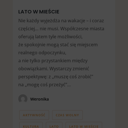
LATO W MIEŚCIE
Nie każdy wyjeżdża na wakacje – i coraz
częściej… nie musi. Współczesne miasta
oferują latem tyle możliwości,
że spokojnie mogą stać się miejscem
realnego odpoczynku,
a nie tylko przystankiem między
obowiązkami. Wystarczy zmienić
perspektywę: z „muszę coś zrobić”
na „mogę coś przeżyć”…
Weronika
AKTYWNOŚĆ
CZAS WOLNY
KULTURA
LATO
LATO W MIEŚCIE