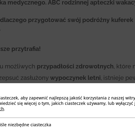
ka medycznego. ABC rodzinnej apteczki wakacy
i dlaczego przygotować swój podróżny kuferek
?
sze przytrafia!
lu możliwych
przypadłości zdrowotnych
, które
 zepsuć zasłużony
wypoczynek letni
, istnieje p
ny zestaw
dolegliwości
prawdziwych dla osób 
steczek, aby zapewnić najlepszą jakość korzystania z naszej witr
 każdym wakacyjnym miejscu.
edzieć się więcej o tym, jakich ciasteczek używamy, lub wyłączyć 
ch
.
iśle niezbędne ciasteczka
będne ciasteczka