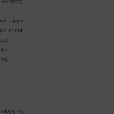
, wymioty
.
zawierające
eści minut
rzyć
także
iżej
mijają nas