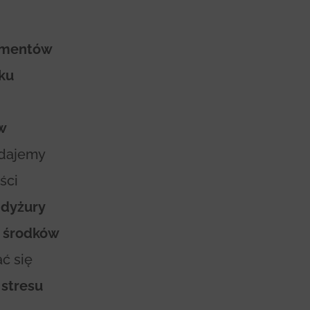
amentów
ku
w
udajemy
ści
e
dyżury
a
środków
ć się
 stresu