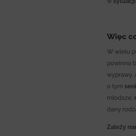
w
sytuacj
Więc co
W wielu p
powinna b
wyprawy, 
o tym
sen
młodsze,
dany rodza
Zależy na