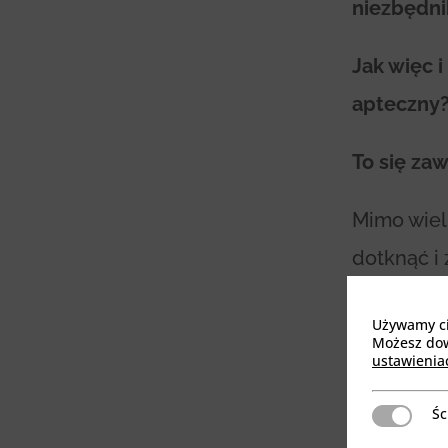
niezbędni
Jak więc 
apteczny
To się zaw
Mimo wie
dotknąć i
uniwersal
Używamy cia
wieku i w
Możesz dowi
ustawienia
Śc
Ściśle niez