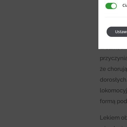
Chorob
Ci
Ciasteczka 
Nieodłąc
przemiesz
Ustaw
różnoraki
w samocho
przyczyni
że chorują
dorosłych
lokomocyj
formą pod
Lekiem ob