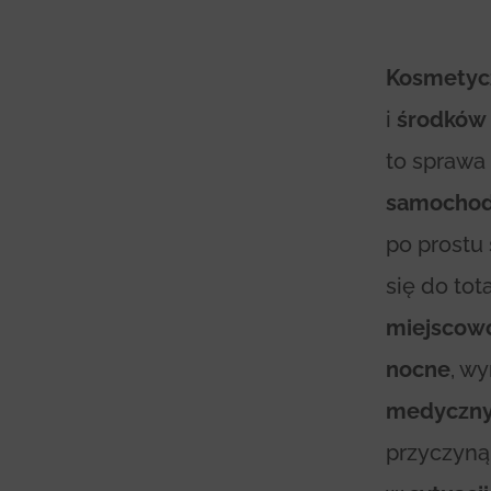
Kosmetyc
i
środków
to sprawa
samocho
po prostu
się do tot
miejscowo
nocne
, w
medyczn
przyczyn