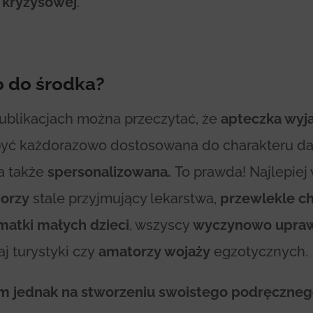
i kryzysowej
.
 do środka?
ublikacjach można przeczytać, że
apteczka wyj
yć każdorazowo dostosowana do charakteru da
a także
spersonalizowana.
To prawda! Najlepiej
iorzy
stale przyjmujący lekarstwa,
przewlekle c
matki małych dzieci
, wszyscy
wyczynowo upraw
j turystyki czy
amatorzy wojaży
egzotycznych.
m jednak na stworzeniu swoistego podręczne