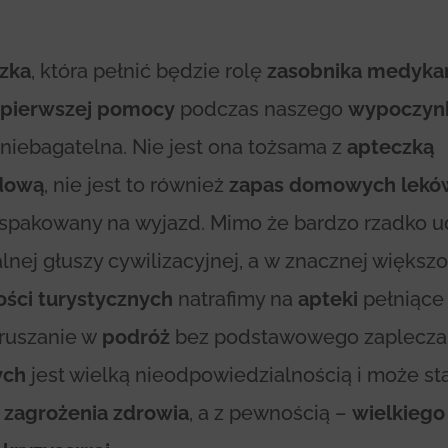
zka
, która pełnić będzie rolę
zasobnika medyk
 pierwszej pomocy
podczas naszego
wypoczyn
 niebagatelna. Nie jest ona tożsama z
apteczką
dową
, nie jest to również
zapas domowych lekó
 spakowany na wyjazd. Mimo że bardzo rzadko 
alnej głuszy cywilizacyjnej, a w znacznej większo
ści turystycznych
natrafimy na
apteki
pełniąc
yruszanie w
podróż
bez podstawowego zaplecz
ych
jest wielką nieodpowiedzialnością i może sta
ą
zagrożenia zdrowia
, a z pewnością –
wielkiego