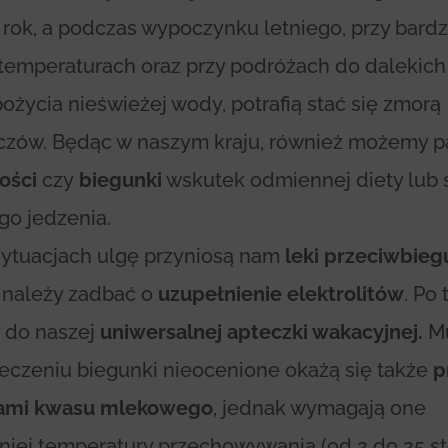
 rok, a podczas wypoczynku letniego, przy bard
temperaturach oraz przy podróżach do dalekich
pożycia nieświeżej wody, potrafią stać się zmorą
zów. Będąc w naszym kraju, również możemy pa
ości
czy
biegunki
wskutek odmiennej diety lub 
go jedzenia.
sytuacjach ulgę przyniosą nam
leki przeciwbie
 należy zadbać o
uzupełnienie elektrolitów
. Po 
 do naszej
uniwersalnej apteczki wakacyjnej.
Mu
 leczeniu biegunki nieocenione okażą się także
p
kami kwasu mlekowego
, jednak wymagają one
iej temperatury przechowywania (od 2 do 25 st