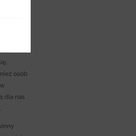
nie
osób
ię,
wnież osób
ów
ą dla nas
.
winny