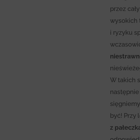
przez cały
wysokich 
i ryzyku s
wczasowic
niestrawn
nieświeże
W takich 
następnie
sięgniemy
być! Przy
z pałecz
odpowiedn