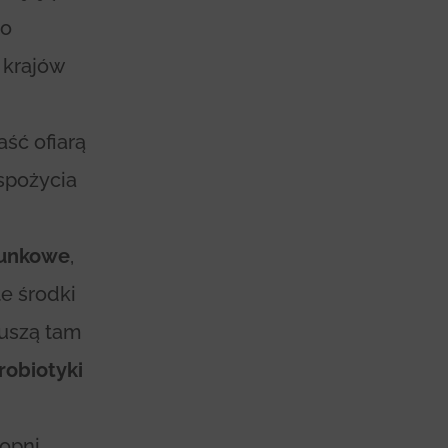
zo
 krajów
ść ofiarą
spożycia
gunkowe
,
te środki
szą tam
robiotyki
opni