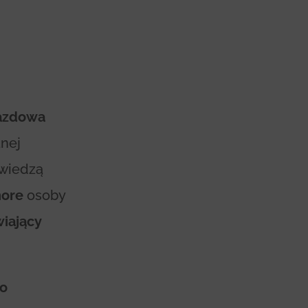
azdowa
nej
 wiedzą
hore
osoby
iający
go