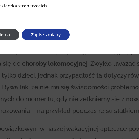
a lokomocyjna
asteczka stron trzecich
stron trzecich
znym elementem
turystyki
jest
podróż
, czyli
czanie się z jednego miejsca w inne za pomocą
ienia
Zapisz zmiany
ch środków transportu. Wielogodzinne przebywa
dzie, autokarze czy w pociągu u sporej grupy 
a się do
choroby lokomocyjnej
. Zwykło uważać s
 tylko dzieci, jednak przypadłość ta dotyczy ró
. Bywa tak, że nie ma się świadomości problem
nych do momentu, gdy nie zetkniemy się z now
różowania – na przykład podczas rejsu statkiem
owiązkowym w naszej wakacyjnej apteczce po