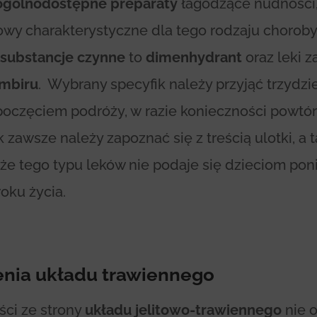
ogólnodostępne preparaty
łagodzące nudności
łowy charakterystyczne dla tego rodzaju choroby
substancje czynne
to
dimenhydrant
oraz leki 
imbiru
. Wybrany specyfik należy przyjąć trzydzi
poczęciem podróży, w razie konieczności powtó
 zawsze należy zapoznać się z treścią ulotki, a 
że tego typu leków nie podaje się dzieciom pon
oku życia.
enia układu trawiennego
ści ze strony
układu jelitowo-trawiennego
nie o