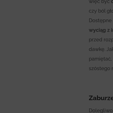
więc być
czy ból g
Dostępne
wyciąg z 
przed roz
dawkę. Jak
pamiętać, 
szóstego r
Zaburz
Dolegliwo