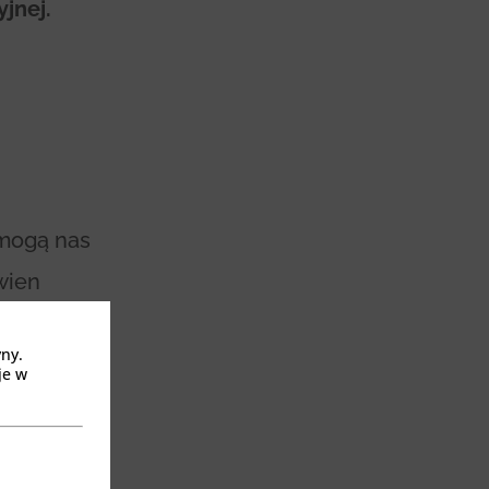
jnej.
 mogą nas
ewien
w każdym
yny.
je w