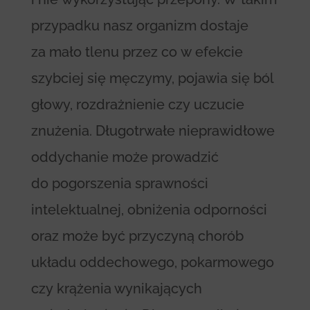
przypadku nasz organizm dostaje
za mało tlenu przez co w efekcie
szybciej się męczymy, pojawia się ból
głowy, rozdrażnienie czy uczucie
znużenia. Długotrwałe nieprawidłowe
oddychanie może prowadzić
do pogorszenia sprawności
intelektualnej, obniżenia odporności
oraz może być przyczyną chorób
układu oddechowego, pokarmowego
czy krążenia wynikających