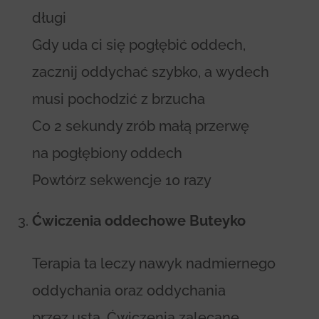
długi
Gdy uda ci się pogłębić oddech,
zacznij oddychać szybko, a wydech
musi pochodzić z brzucha
Co 2 sekundy zrób małą przerwę
na pogłębiony oddech
Powtórz sekwencje 10 razy
Ćwiczenia oddechowe Buteyko
Terapia ta leczy nawyk nadmiernego
oddychania oraz oddychania
przez usta. Ćwiczenia zalecane