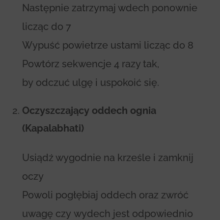
Następnie zatrzymaj wdech ponownie
licząc do 7
Wypuść powietrze ustami licząc do 8
Powtórz sekwencje 4 razy tak,
by odczuć ulgę i uspokoić się.
Oczyszczający oddech ognia
(Kapalabhati)
Usiądź wygodnie na krześle i zamknij
oczy
Powoli pogłębiaj oddech oraz zwróć
uwagę czy wydech jest odpowiednio