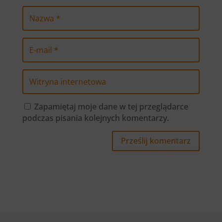
Zapamiętaj moje dane w tej przeglądarce
podczas pisania kolejnych komentarzy.
Prześlij komentarz