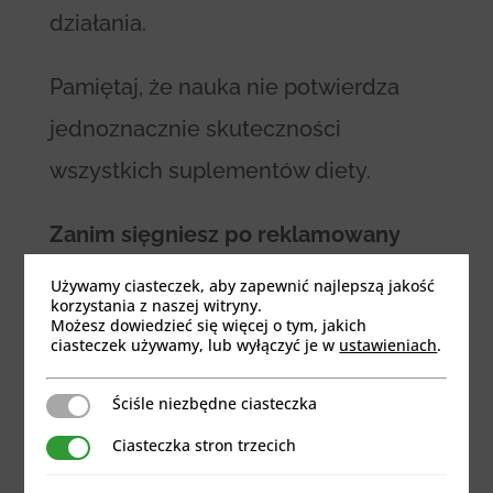
działania.
Pamiętaj, że nauka nie potwierdza
jednoznacznie skuteczności
wszystkich suplementów diety.
Zanim sięgniesz po reklamowany
środek mający poprawić twoją
Używamy ciasteczek, aby zapewnić najlepszą jakość
korzystania z naszej witryny.
kondycję, pamiętaj, że suplementy
Możesz dowiedzieć się więcej o tym, jakich
ciasteczek używamy, lub wyłączyć je w
ustawieniach
.
nie mają właściwości magicznych, ich
ewentualna skuteczność ujawnia się
Ściśle niezbędne ciasteczka
Ściśle niezbędne ciasteczka
w momentach rzeczywistych
Ciasteczka stron trzecich
Ciasteczka stron trzecich
niedoborów w organizmie i przy