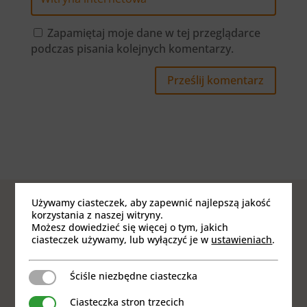
Zapamiętaj moje dane w tej przeglądarce
podczas pisania kolejnych komentarzy.
Prześlij komentarz
Używamy ciasteczek, aby zapewnić najlepszą jakość
korzystania z naszej witryny.
Ostatnie wpisy
Możesz dowiedzieć się więcej o tym, jakich
ciasteczek używamy, lub wyłączyć je w
ustawieniach
.
Ściśle niezbędne ciasteczka
Ściśle niezbędne ciasteczka
Ciasteczka stron trzecich
Ciasteczka stron trzecich