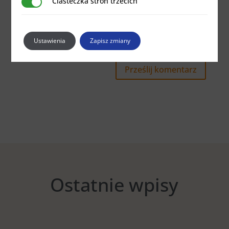
Ciasteczka stron trzecich
Ciasteczka stron trzecich
Zapamiętaj moje dane w tej przeglądarce
Ustawienia
Zapisz zmiany
podczas pisania kolejnych komentarzy.
Prześlij komentarz
Ostatnie wpisy