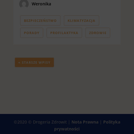
Weronika
BEZPIECZEŃSTWO
KLIMATYZACJA
PORADY
PROFILAKTYKA
ZDROWIE
« STARSZE WPISY
©2020 © Drogeria Zdrowit |
Nota Prawna
|
Polityka
prywatności