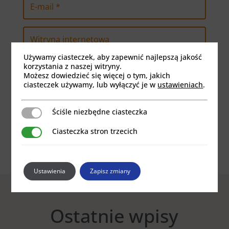
Używamy ciasteczek, aby zapewnić najlepszą jakość
Zapamiętaj moje dane w tej przeglądarce
korzystania z naszej witryny.
Możesz dowiedzieć się więcej o tym, jakich
podczas pisania kolejnych komentarzy.
ciasteczek używamy, lub wyłączyć je w
ustawieniach
.
Prześlij komentarz
Ściśle niezbędne ciasteczka
Ściśle niezbędne ciasteczka
Ciasteczka stron trzecich
Ciasteczka stron trzecich
Ustawienia
Zapisz zmiany
Ostatnie wpisy