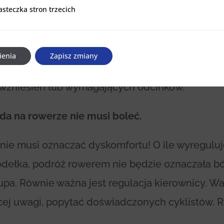
asteczka stron trzecich
 na popularności zyskuje e-bike, czyli rower elek
stron trzecich
lator i silnik elektryczny umożliwiający szybs
ę, na przykład po zatłoczonym mieście. Silnik 
ienia
Zapisz zmiany
ego pedałowania, co powoduje mniejsze zmęcz
wzniesień lub wymagających odcinków.
zda na rowerze nie musi boleć.
 nie musi oznaczać dyskomfortu! O ile wyregul
iodełka, podróż rowerem nie będzie oznaczała b
upa. Równie ważna jest regulacja kierownicy. W
ej uwagi, popytać doświadczonych cyklistów. Ro