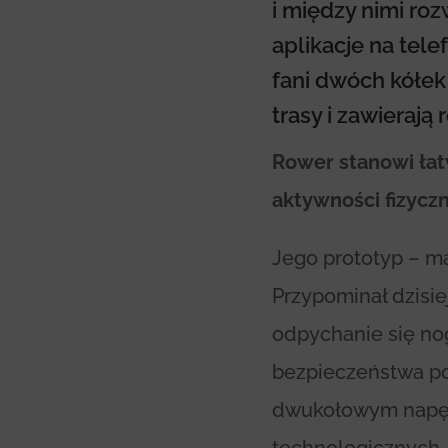
i między nimi roz
aplikacje na tel
fani dwóch kółek
trasy i zawieraj
Rower stanowi łat
aktywności fizyczn
Jego prototyp – m
Przypominał dzisie
odpychanie się nog
bezpieczeństwa po
dwukołowym napęd