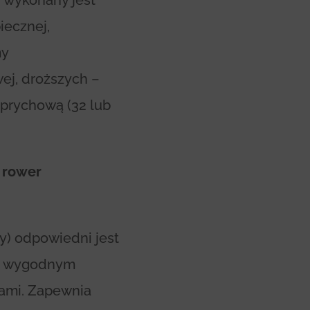
h wykonany jest
iecznej,
my
ej, droższych –
zprychową (32 lub
ć rower
y) odpowiedni jest
m i wygodnym
łami. Zapewnia