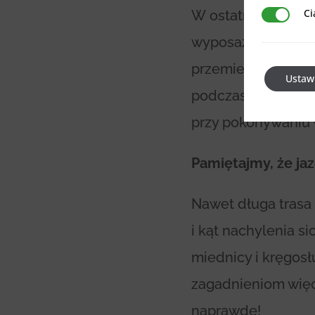
Ci
W ostatnich latach
Ciasteczka 
wyposażony w akumu
przemieszczanie si
Ustaw
podczas tradycyjn
przy pokonywaniu 
Pamiętajmy, że ja
Nawet długa trasa
i kąt nachylenia s
miednicy i kręgosł
zagadnieniom więc
naprawdę!