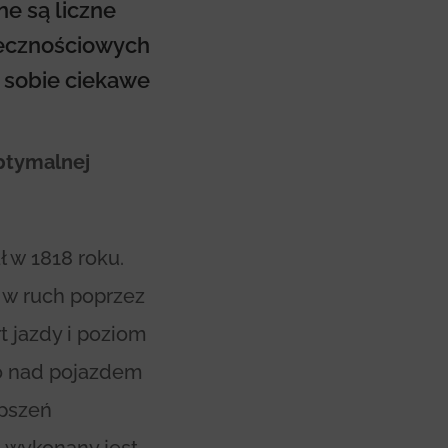
ne są liczne
łecznościowych
ą sobie ciekawe
ptymalnej
 w 1818 roku.
 w ruch poprzez
 jazdy i poziom
o nad pojazdem
pszeń