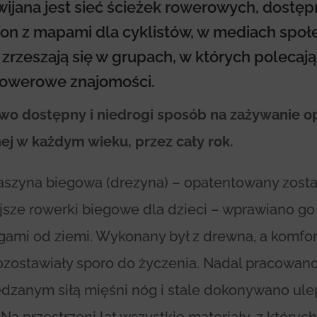
wijana jest sieć ścieżek rowerowych, dostęp
efon z mapami dla cyklistów, w mediach spo
 zrzeszają się w grupach, w których polecaj
ą rowerowe znajomości.
wo dostępny i niedrogi sposób na zażywanie o
ej w każdym wieku, przez cały rok.
aszyna biegowa (drezyna) – opatentowany został
jsze rowerki biegowe dla dzieci – wprawiano go
ami od ziemi. Wykonany był z drewna, a komfort
zostawiały sporo do życzenia. Nadal pracowan
zanym siłą mięśni nóg i stale dokonywano ule