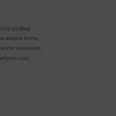
cznie według
as własna forma,
ywanie wzniesień.
edynie czas,