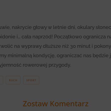
wie, nakrycie głowy w letnie dni, okulary słone
idonie i… cała naprzód! Początkowo ogranicza n
zwolić na wyprawy dłuższe niż 30 minut i pokon
my minimalną kondycję, ograniczać nas będzie j
yjemność rowerowej przygody.
RUCH
SPORT
Zostaw Komentarz