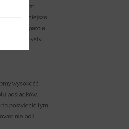
tryczny. Jest
ze i wygodniejsze
zapewnia wsparcie
enie rowerzysty
ujemy wysokość
ólu pośladków,
arto poświęcić tym
wer nie boli,