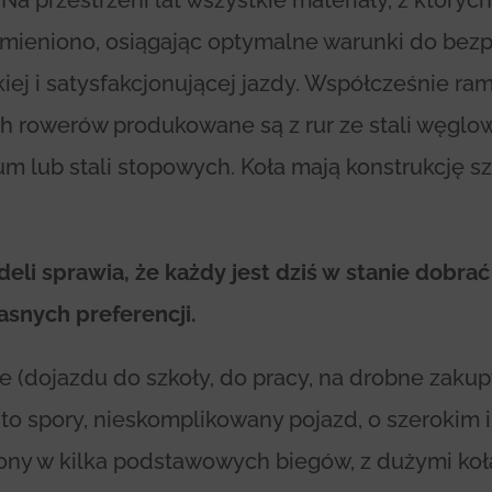
Na przestrzeni lat wszystkie materiały, z któryc
zmieniono, osiągając optymalne warunki do bezp
iej i satysfakcjonującej jazdy. Współcześnie ra
h rowerów produkowane są z rur ze stali węglow
m lub stali stopowych. Koła mają konstrukcję s
li sprawia, że każdy jest dziś w stanie dobra
snych preferencji.
e (dojazdu do szkoły, do pracy, na drobne zakup
t to spory, nieskomplikowany pojazd, o szeroki
ony w kilka podstawowych biegów, z dużymi ko