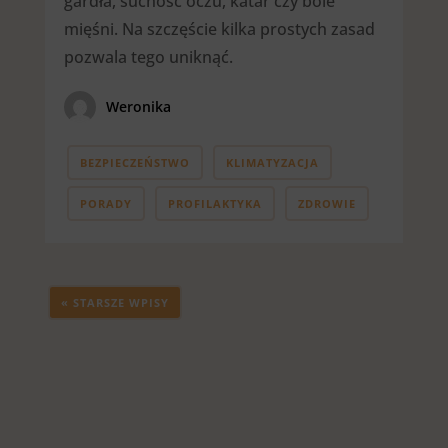
gardła, suchość oczu, katar czy bóle
mięśni. Na szczęście kilka prostych zasad
pozwala tego uniknąć.
Weronika
BEZPIECZEŃSTWO
KLIMATYZACJA
PORADY
PROFILAKTYKA
ZDROWIE
« STARSZE WPISY