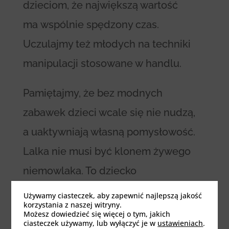
dzieciom, że największą wartość
ma wspólnie spędzony czas.
Uczulajmy też młodych na techniki
manipulacji stosowane w handlu.
Pamiętajmy, że bez modnych
zabawek dzieci wcale się nie nudzą,
a uaktywniają własną pomysłowość.
Lalka nie musi być klonem żywego
niemowlaka. To dziecko
ma ją „ożywić” własną wyobraźnią.
Używamy ciasteczek, aby zapewnić najlepszą jakość
korzystania z naszej witryny.
Możesz dowiedzieć się więcej o tym, jakich
ciasteczek używamy, lub wyłączyć je w
ustawieniach
.
DZIECI
EMOCJE
PSYCHOLOGIA