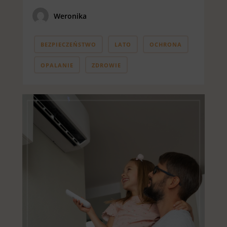
Weronika
BEZPIECZEŃSTWO
LATO
OCHRONA
OPALANIE
ZDROWIE