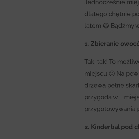
Jednocześnie miej
dlatego chętnie p
latem 😀 Bądźmy wi
1. Zbieranie owo
Tak, tak! To możl
miejscu 🙂 Na pew
drzewa pełne skarb
przygoda w … miejs
przygotowywania p
2. Kinderbal pod 