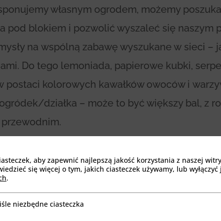
dysponujemy własnym ogrodem, możemy poszuka
 pod blokiem i pozwolić wyszaleć się naszym 
omysły na wspólną zabawę wyszukane w sieci – j
ami. Do tego lemoniada, papierowe kubki, serpe
w postaci kolorowych kawałków owoców i warzyw
t ogródek/działka – może to być większy bal, z
 przewodnim.
ówki
steczek, aby zapewnić najlepszą jakość korzystania z naszej witr
edzieć się więcej o tym, jakich ciasteczek używamy, lub wyłączyć 
ch
.
bry pomysł, zwłaszcza, że rynek planszówek prz
 nie zagrać na balkonie lub w parku. Podczas 
iśle niezbędne ciasteczka
będne ciasteczka
ym miejscu. Nic tak nie zbliża jak świetna zaba