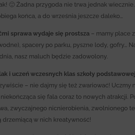
ak! 🙂 Żadna przygoda nie trwa jednak wiecznie
obiega końca, a do września jeszcze daleko…
ćmi sprawa wydaje się prostsza
– mamy place 
e wodne), spacery po parku, pyszne lody, gofry… N
nia, nasz maluch będzie zadowolony.
lak i uczeń wczesnych klas szkoły podstawowe
ywiście – nie dajmy się też zwariować! Uczmy n
t niekończąca się fala coraz to nowych atrakcji.
twa, zwyczajnego nicnierobienia, zwolnionego t
ą drzemiącą w nich kreatywność!