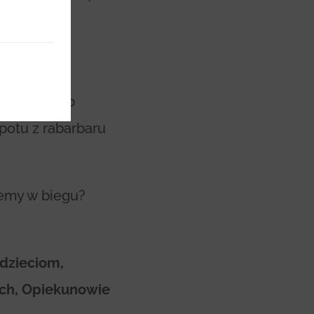
ad wodę lub
potu z rabarbaru
jemy w biegu?
 dzieciom,
ach, Opiekunowie