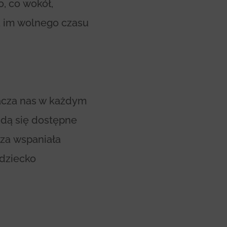
, co wokół,
a im wolnego czasu
tacza nas w każdym
jdą się dostępne
 za wspaniała
 dziecko