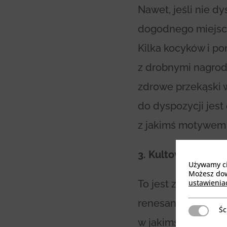
Nawet, jeśli nie 
dogodnego miejsca
Kilka kocyków i p
z drobnymi nagrod
zdrowe przekąski 
do dyspozycji jes
z jakimś motywem
3. Kultowe plansz
Używamy cia
Możesz dowi
ustawienia
To jest zawsze do
renesans! Można w
Śc
Ściśle niez
w jakimś zacienion