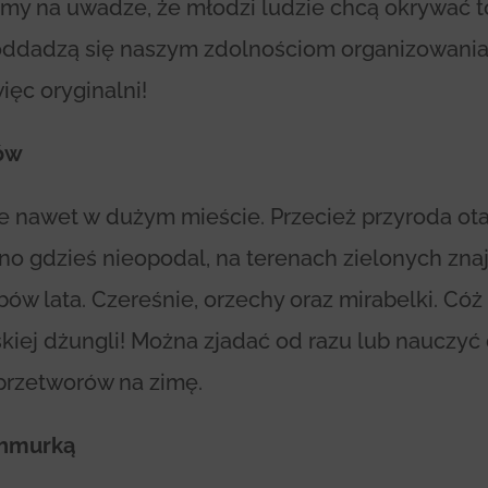
my na uwadze, że młodzi ludzie chcą okrywać to
oddadzą się naszym zdolnościom organizowani
ęc oryginalni!
ców
iwe nawet w dużym mieście. Przecież przyroda o
no gdzieś nieopodal, na terenach zielonych zna
ów lata. Czereśnie, orzechy oraz mirabelki. Cóż
kiej dżungli! Można zjadać od razu lub nauczyć
rzetworów na zimę.
chmurką