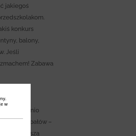
ć jakiegoś
przedszkolakom.
akiś konkurs
ntyny, balony,
. Jeśli
 rozmachem! Zabawa
yny.
je w
eżywa ostatnio
męczących upałów –
wa nad planszą