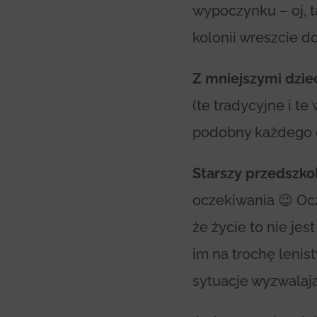
wypoczynku – oj, t
kolonii wreszcie d
Z mniejszymi dzie
(te tradycyjne i t
podobny każdego d
Starszy przedszko
oczekiwania 😉 Ocz
że życie to nie jes
im na trochę lenis
sytuacje wyzwalaj