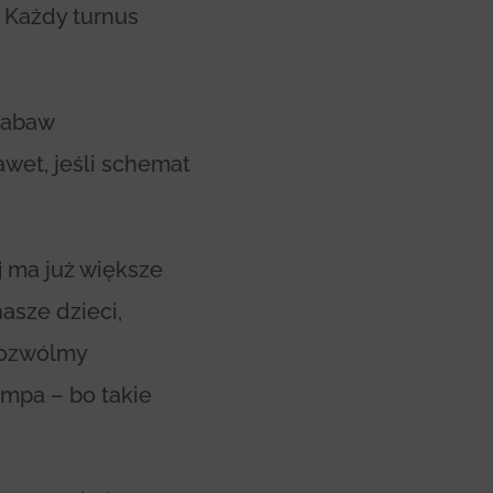
. Każdy turnus
zabaw
awet, jeśli schemat
j
ma już większe
asze dzieci,
 Pozwólmy
empa – bo takie