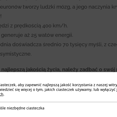
neuronów tworzy ludzki mózg, a jego naczynia k
!
dzi z prędkością 400 km/h.
generuje aż 25 watów energii.
dnia doświadcza średnio 70 tysięcy myśli, z cz
symistyczne.
k najlepszą jakością życia, należy zadbać o swój
steczek, aby zapewnić najlepszą jakość korzystania z naszej witr
 i ruch stymulują regularny przepływ krwi do m
edzieć się więcej o tym, jakich ciasteczek używamy, lub wyłączyć 
ch
.
lepsze działanie całego organizmu! Ponadto wi
uchu ma o 30% mniej szans na zachorowanie na A
iśle niezbędne ciasteczka
będne ciasteczka