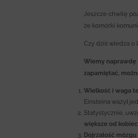
Jeszcze chwilę pó
że komórki komunik
Czy dziś wiedza o
Wiemy naprawdę sp
zapamiętać, można
Wielkość i waga t
Einsteina ważył je
Statystycznie, uwz
większe od kobiec
Dojrzałość mózgu p