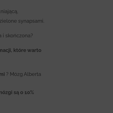
niającą,
dzielone synapsami.
a i skończona?
acji, które warto
mi
? Mózg Alberta
ózgi są o 10%