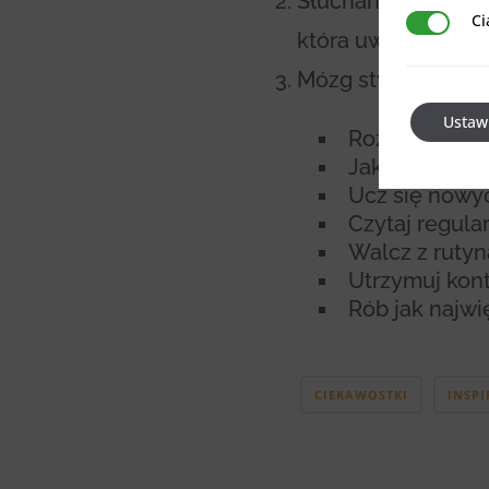
Słuchanie muzyki t
Ci
Ciasteczka 
która uwalnia dop
Mózg stymulowany d
Ustaw
Rozwiązuj krz
Jak najczęście
Ucz się nowyc
Czytaj regular
Walcz z rutyn
Utrzymuj kont
Rób jak najwię
CIEKAWOSTKI
INSPI