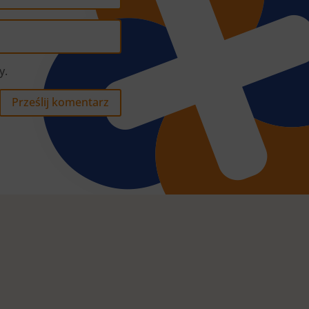
y.
Prześlij komentarz