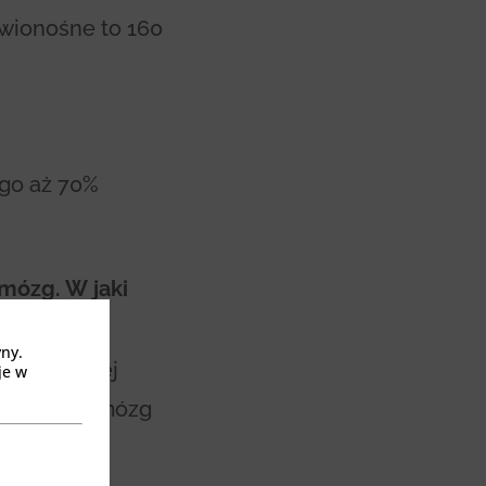
rwionośne to 160
ego aż 70%
 mózg. W jaki
yny.
ózgu. Lepiej
je w
adomo, że mózg
lzheimera.