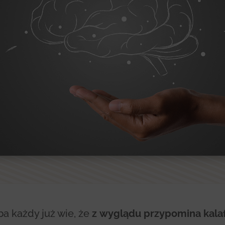
a każdy już wie, że
z wyglądu przypomina kalaf