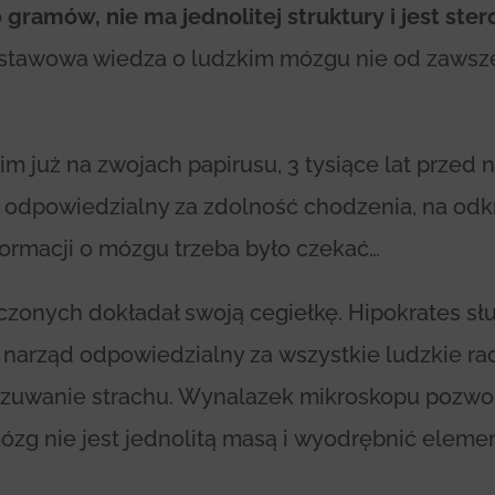
0 gramów, nie ma jednolitej struktury i jest st
dstawowa wiedza o ludzkim mózgu nie od zawsze
im już na zwojach papirusu, 3 tysiące lat przed n
 odpowiedzialny za zdolność chodzenia, na odkr
ormacji o mózgu trzeba było czekać…
czonych dokładał swoją cegiełkę. Hipokrates sł
 narząd odpowiedzialny za wszystkie ludzkie rad
zuwanie strachu. Wynalazek mikroskopu pozwoli
mózg nie jest jednolitą masą i wyodrębnić elem