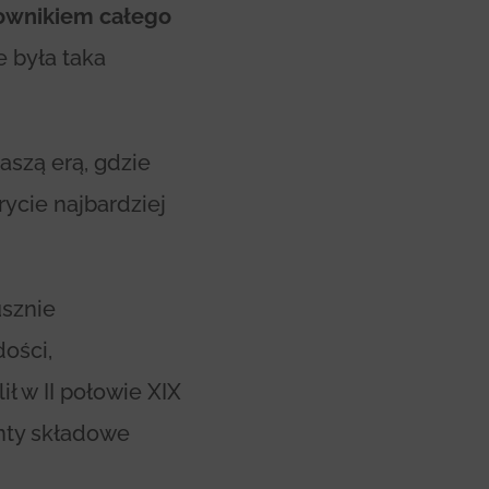
erownikiem całego
 była taka
aszą erą, gdzie
ycie najbardziej
usznie
ości,
ł w II połowie XIX
enty składowe