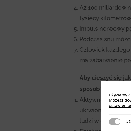
Aż 100 miliardów 
tysięcy kilometrów
Impuls nerwowy pę
Podczas snu mózg 
Człowiek każdego 
ma zabarwienie pe
Aby cieszyć się ja
sposób?
Używamy cia
Aktywność fizyczna
Możesz dowi
ustawienia
ukrwiony mózg to 
ludzi w ciągłym r
Śc
Ściśle niez