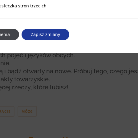
o pieszczota dla mózgu – uaktywnia się ta sama
asteczka stron trzecich
stron trzecich
aminę podczas seksu i jedzenia ?
o pracy działa dłużej i lepiej! Dlatego:
ienia
Zapisz zmiany
yżówki i łamigłówki.
j pisz ręcznie
h pojęć i języków obcych.
nie.
ą i bądź otwarty na nowe. Próbuj tego, czego jes
akty towarzyskie.
cej rzeczy, które lubisz!
RACJE
MÓZG