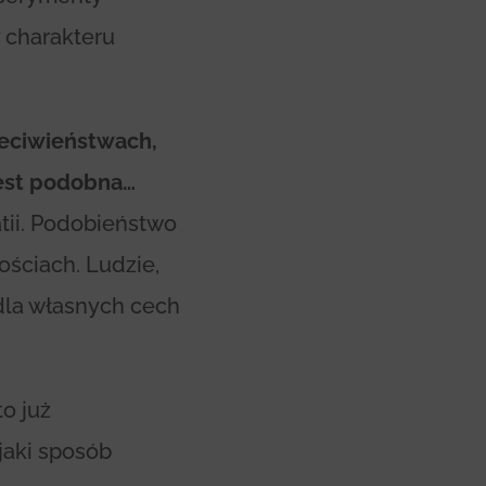
 charakteru
zeciwieństwach,
jest podobna…
ii. Podobieństwo
ściach. Ludzie,
dla własnych cech
to już
 jaki sposób