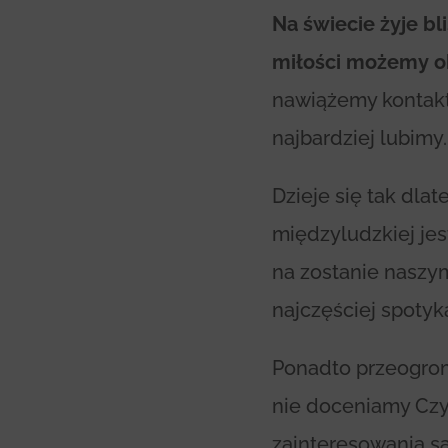
Na świecie żyje bl
miłości możemy o
nawiążemy kontakt 
najbardziej lubimy.
Dzieje się tak dl
międzyludzkiej je
na zostanie naszym
najczęściej spotyk
Ponadto przeogrom
nie doceniamy Czy
zainteresowania s