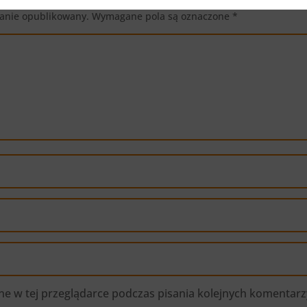
tanie opublikowany.
Wymagane pola są oznaczone
*
e w tej przeglądarce podczas pisania kolejnych komentarz