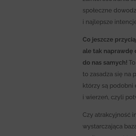
społeczne dowodzą
i najlepsze intencj
Co jeszcze przyci
ale tak naprawdę 
do nas samych!
To
to zasadza się na
którzy są podobni
i wierzeń, czyli p
Czy atrakcyjność i
wystarczająca baza