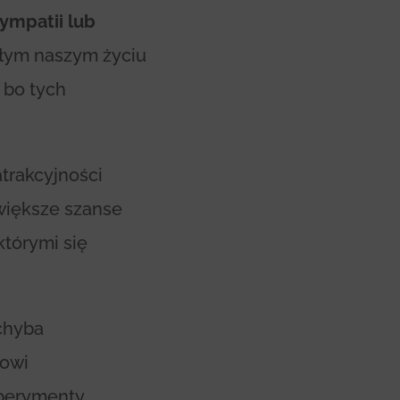
sympatii lub
ałym naszym życiu
 bo tych
trakcyjności
większe szanse
którymi się
chyba
towi
sperymenty