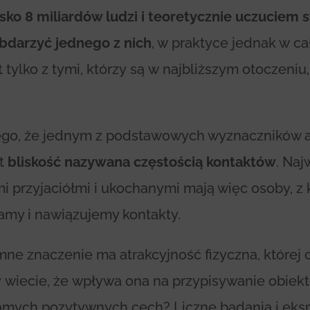
isko 8 miliardów ludzi i teoretycznie uczuciem 
bdarzyć jednego z nich
, w praktyce jednak w c
tylko z tymi, którzy są w najbliższym otoczeniu,
atego, że jednym z podstawowych wyznaczników a
st
bliskość nazywana częstością kontaktów
. Naj
i przyjaciółmi i ukochanymi mają więc osoby, z 
amy i nawiązujemy kontakty.
ne znaczenie ma atrakcyjność fizyczna, której 
 wiecie, że wpływa ona na przypisywanie obiek
amych pozytywnych cech? Liczne badania i ek