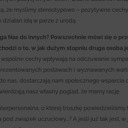
, że myślimy stereotypowo – pozytywne cechy
e działań idą w parze z urodą.
ąga Nas do innych? Powszechnie mówi się o pr
chodzi o to, w jak dużym stopniu druga osoba 
 wspólne cechy wpływają na odczuwanie sympat
 prezentowanych postawach i wyznawanych warto
 do nas, dostarczają nam społecznego wsparcia 
otwierdzają nasz własny pogląd, że mamy rację
nterpersonalna, o której troszkę powiedzieliśmy 
 pod związek uczuciowy…? A jeśli już tak jest, w