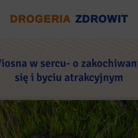
iosna w sercu- o zakochiwan
się i byciu atrakcyjnym