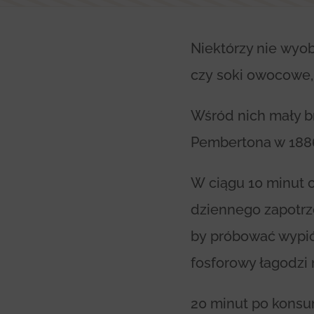
Niektórzy nie wyob
czy soki owocowe,
Wśród nich mały b
Pembertona w 1886
W ciągu 10 minut o
dziennego zapotrz
by próbować wypić
fosforowy łagodzi
20 minut po konsum