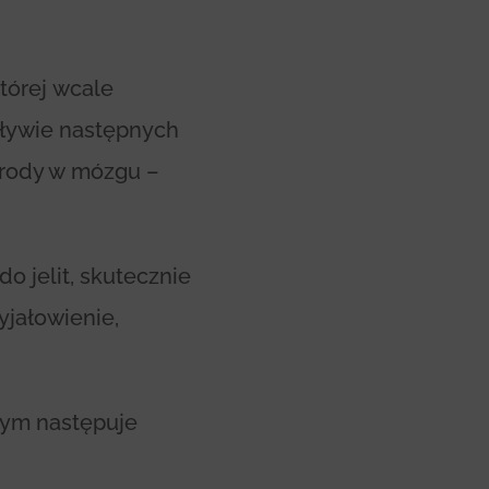
której wcale
upływie następnych
grody w mózgu –
do jelit, skutecznie
yjałowienie,
czym następuje