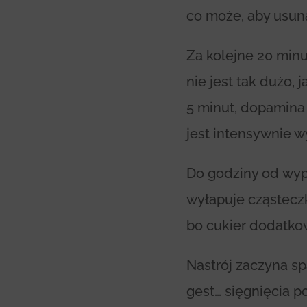
co może, aby usuną
Za kolejne 20 minut
nie jest tak dużo, 
5 minut, dopamina
jest intensywnie w
Do godziny od wypic
wyłapuje cząstecz
bo cukier dodatk
Nastrój zaczyna sp
gest… sięgnięcia p