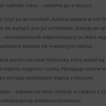
ć nadmiar cukru – zamienia go w tłuszcz.
, czyli po 40 minutach, kofeina zawarta w coli (
jak się wydaje), jest już wchłonięta, dlatego po 
 – neuroprzekaźnik odpowiadający za układ na
ydzielana; pojawia się rewelacyjny nastrój.
ia puszki coli kwas fosforowy, który dostał się 
ki wapnia, magnezu i cynku. Następuje mocne w
owo wzmaga wydzielanie wapnia z moczem.
adać – pojawia się złość, irytacja, w związku z 
o kolejną porcję polepszacza humoru.