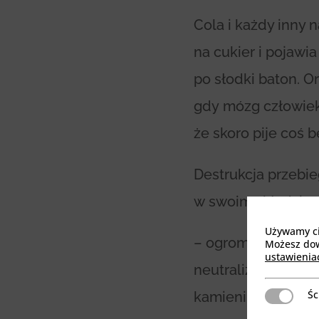
Cola i każdy inny
na cukier i pojawi
po słodki baton. O
gdy mózg człowieka,
że skoro pije coś 
Destrukcja przebi
w swoim składzie:
Używamy cia
– ogromne ilości 
Możesz dowi
ustawienia
neutralizacji org
Śc
kamieni nerkowych
Ściśle niez