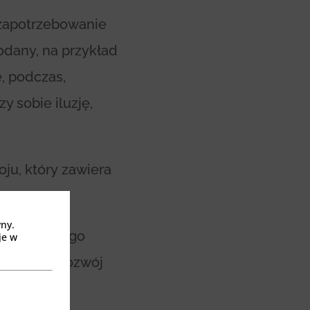
 zapotrzebowanie
odany, na przykład
e, podczas,
y sobie iluzję,
ju, który zawiera
yny.
owym. Do jego
je w
 powoduje rozwój