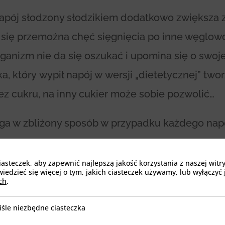
 napój słodzony słodzikiem dodatkowo zwiększa
a się przemożna chęć sięgnięcia po inne węglow
rganizm nie da się oszukać i upomina się o swoj
 który wypił napój w wersji „dietetycznej” tworz
bez cukru, na inny cukier może sobie pozwolić…
ega w zbliżony sposób w przypadku każdego napo
steczek, aby zapewnić najlepszą jakość korzystania z naszej witr
cukru, które to będą maskowane kwasem fosfor
edzieć się więcej o tym, jakich ciasteczek używamy, lub wyłączyć 
ch
.
anizm pobiera wapń z kości. Nadmiar tego kwasu
iśle niezbędne ciasteczka
.
będne ciasteczka