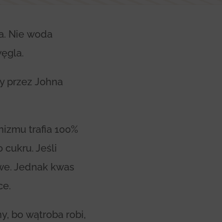
ta. Nie woda
ęgla.
y przez Johna
nizmu trafia 100%
cukru. Jeśli
we. Jednak kwas
ce.
y, bo wątroba robi,