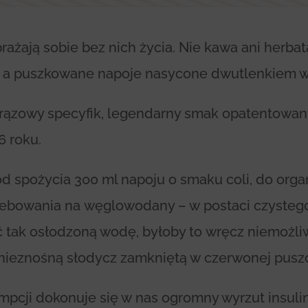
rażają sobie bez nich życia. Nie kawa ani herba
 a puszkowane napoje nasycone dwutlenkiem w
rązowy specyfik, legendarny smak opatentowan
 roku.
d spożycia 300 ml napoju o smaku coli, do orga
ebowania na węglowodany – w postaci czystego 
 tak osłodzoną wodę, byłoby to wręcz niemożli
 nieznośną słodycz zamkniętą w czerwonej pusz
pcji dokonuje się w nas ogromny wyrzut insulin