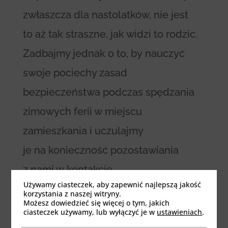
zwłaszcza dla nastolatków, nie jest
to aż tak straszne, jak widzi to rodzic.
Zadbajmy jednak o to, by nauczyć
swoje pociechy zasad
bezpieczeństwa podczas spędzania
zimowych ferii w miejscu
zamieszkania i uczulajmy
je na konieczność pozostawiania
z nami w kontakcie.
Używamy ciasteczek, aby zapewnić najlepszą jakość
korzystania z naszej witryny.
Możesz dowiedzieć się więcej o tym, jakich
AKTYWNOŚĆ
BEZPIECZEŃSTWO
RODZINA
ciasteczek używamy, lub wyłączyć je w
ustawieniach
.