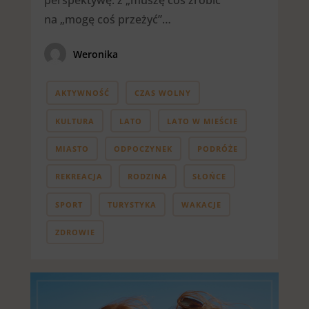
perspektywę: z „muszę coś zrobić”
na „mogę coś przeżyć”…
Weronika
AKTYWNOŚĆ
CZAS WOLNY
KULTURA
LATO
LATO W MIEŚCIE
MIASTO
ODPOCZYNEK
PODRÓŻE
REKREACJA
RODZINA
SŁOŃCE
SPORT
TURYSTYKA
WAKACJE
ZDROWIE