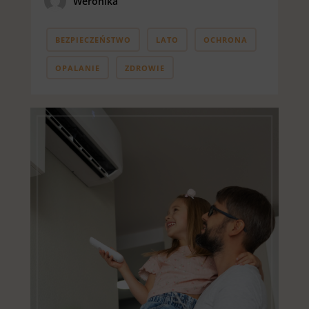
Weronika
BEZPIECZEŃSTWO
LATO
OCHRONA
OPALANIE
ZDROWIE