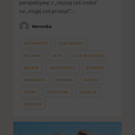
perspektywę: z „muszę coś zrobić”
na „mogę coś przeżyć”…
Weronika
AKTYWNOŚĆ
CZAS WOLNY
KULTURA
LATO
LATO W MIEŚCIE
MIASTO
ODPOCZYNEK
PODRÓŻE
REKREACJA
RODZINA
SŁOŃCE
SPORT
TURYSTYKA
WAKACJE
ZDROWIE