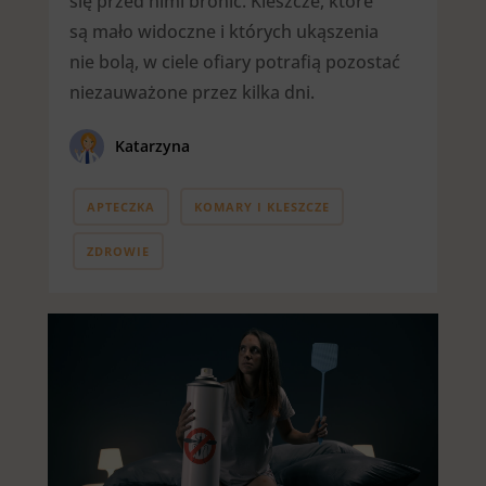
się przed nimi bronić. Kleszcze, które
są mało widoczne i których ukąszenia
nie bolą, w ciele ofiary potrafią pozostać
niezauważone przez kilka dni.
Katarzyna
APTECZKA
KOMARY I KLESZCZE
ZDROWIE