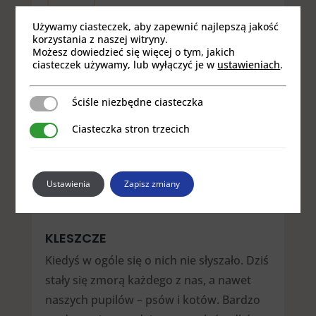
Używamy ciasteczek, aby zapewnić najlepszą jakość
korzystania z naszej witryny.
Możesz dowiedzieć się więcej o tym, jakich
ciasteczek używamy, lub wyłączyć je w
ustawieniach
.
Ściśle niezbędne ciasteczka
Ściśle niezbędne ciasteczka
Ciasteczka stron trzecich
Ciasteczka stron trzecich
Ustawienia
Zapisz zmiany
KLESZCZE
Kiedyś w ogóle się o nich nie słyszało. Dziś
stały się zmorą każdego z nas, a nawet
naszych pupilów – psów i kotów. Bardzo