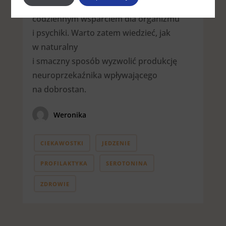
pomocy specjalisty, ale może być
codziennym wsparciem dla organizmu
i psychiki. Warto zatem wiedzieć, jak
w naturalny
i smaczny sposób wyzwolić produkcję
neuroprzekaźnika wpływającego
na dobrostan.
Weronika
CIEKAWOSTKI
JEDZENIE
PROFILAKTYKA
SEROTONINA
ZDROWIE