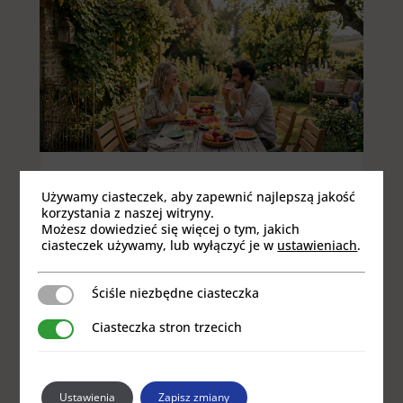
Używamy ciasteczek, aby zapewnić najlepszą jakość
korzystania z naszej witryny.
JEDZENIE NA NASTRÓJ –
Możesz dowiedzieć się więcej o tym, jakich
SEZONOWE PRODUKTY, KTÓRE
ciasteczek używamy, lub wyłączyć je w
ustawieniach
.
WSPIERAJĄ SEROTONINĘ
Nastrój to coś znacznie bardziej
Ściśle niezbędne ciasteczka
Ściśle niezbędne ciasteczka
złożonego niż „poziom serotoniny”. Sen,
Ciasteczka stron trzecich
Ciasteczka stron trzecich
ruch, światło słoneczne, stres i relacje
z ludźmi mają równie duże znaczenie.
Jedzenie nie zastąpi odpoczynku ani
Ustawienia
Zapisz zmiany