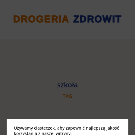
szkoła
TAG
Używamy ciasteczek, aby zapewnić najlepszą jakość
korzystania z naszej witryny.
JAK PSYCHICZNIE PRZYGOTOWAĆ