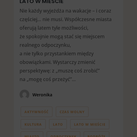
LATO W MIEŚCIE
Nie każdy wyjeżdża na wakacje – i coraz
częściej… nie musi. Współczesne miasta
oferują latem tyle możliwości,
że spokojnie mogą stać się miejscem
realnego odpoczynku,
a nie tylko przystankiem między
obowiązkami. Wystarczy zmienić
perspektywę: z „muszę coś zrobić”
na „mogę coś przeżyć”…
Weronika
AKTYWNOŚĆ
CZAS WOLNY
KULTURA
LATO
LATO W MIEŚCIE
MIASTO
ODPOCZYNEK
PODRÓŻE