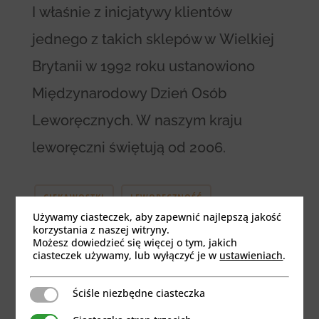
I właśnie z inicjatywy klientów
jednego z takich sklepów w Wielkiej
Brytanii w 1992 roku ustanowiono
Międzynarodowy Dzień Osób
Leworęcznych. W naszym kraju
leworęczni świętują od 2006.
CIEKAWOSTKI
LEWORĘCZNOŚĆ
Używamy ciasteczek, aby zapewnić najlepszą jakość
korzystania z naszej witryny.
Możesz dowiedzieć się więcej o tym, jakich
ciasteczek używamy, lub wyłączyć je w
ustawieniach
.
Zostaw Komentarz
Ściśle niezbędne ciasteczka
Ściśle niezbędne ciasteczka