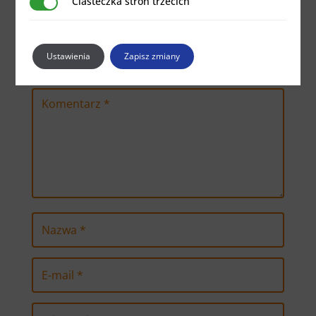
Ciasteczka stron trzecich
Ciasteczka stron trzecich
Wyślij komentarz
Twój adres e-mail nie zostanie opublikowany.
Ustawienia
Zapisz zmiany
Wymagane pola są oznaczone
*