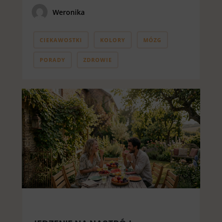
Weronika
CIEKAWOSTKI
KOLORY
MÓZG
PORADY
ZDROWIE