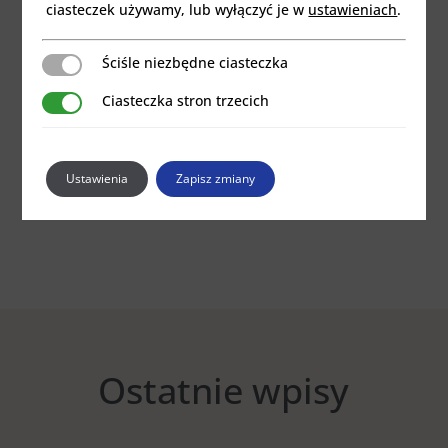
ciasteczek używamy, lub wyłączyć je w
ustawieniach
.
Ściśle niezbędne ciasteczka
Ściśle niezbędne ciasteczka
Zapamiętaj moje dane w tej przeglądarce
Ciasteczka stron trzecich
Ciasteczka stron trzecich
podczas pisania kolejnych komentarzy.
Prześlij komentarz
Ustawienia
Zapisz zmiany
Ostatnie wpisy